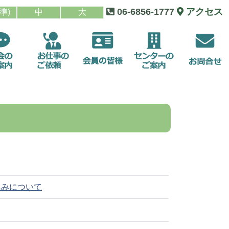
06-6856-1777
アクセス
準)
中
大
働くには
仕事の特徴
お知らせ
シルバー人材センターとは
きについて
仕事の依頼
smile to smile
基本情報・アクセス
説明について
お受けするお仕事
就業情報
機関誌「ふれあい」
シルバー派遣事業
事務局だより
情報公開
込みについて
独自事業等
同好会
適正就業ガイドライン(会員用)