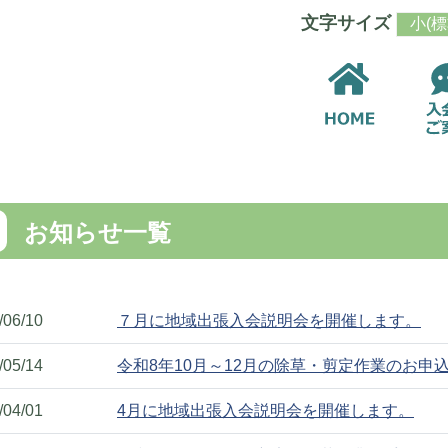
文字サイズ
小(標
入会して
お知らせ一覧
入会手続
WEB入会
/06/10
７月に地域出張入会説明会を開催します。
/05/14
令和8年10月～12月の除草・剪定作業のお申
/04/01
4月に地域出張入会説明会を開催します。